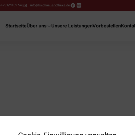
9-231/29 09 54
info@michael-apotheke.de
Startseite
Über uns
Unsere Leistungen
Vorbestellen
Konta
it or delete it, then start writing!