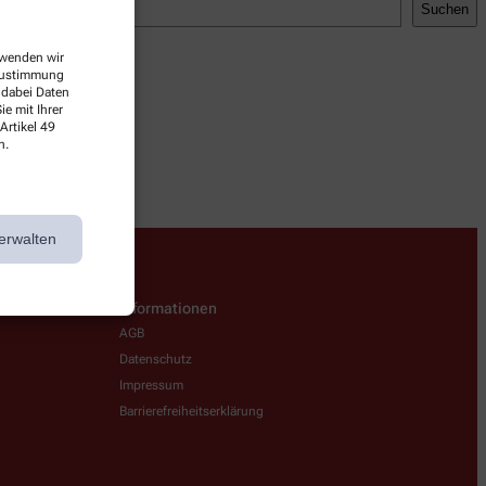
Suchen
erwenden wir
 Zustimmung
 dabei Daten
e mit Ihrer
Artikel 49
n.
erwalten
Informationen
AGB
Datenschutz
Impressum
Barrierefreiheitserklärung