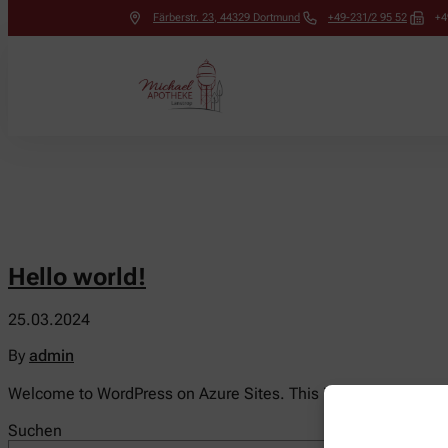
Färberstr. 23
,
44329
Dortmund
+49-231/2 95 52
+4
Hello world!
25.03.2024
By
admin
Welcome to WordPress on Azure Sites. This is your first post. Ed
Suchen