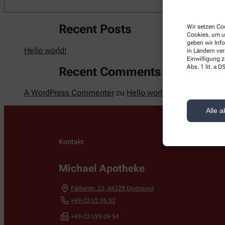
Recent Posts
Wir setzen Coo
Cookies, um u
geben wir Inf
Hello world!
in Ländern ve
Einwilligung z
Abs. 1 lit. a
Recent Comments
A WordPress Commenter
zu
Hello world!
Alle a
Kontakt
Michael Apotheke
Färberstr. 23
,
44329
Dortmund
+49-231/2 95 52
+49-231/29 09 54