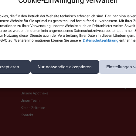
Cookie-Einwilligung verwalten
kies, die für den Betrieb der Website technisch erforderlich sind. Darüber hinaus v
nsere Website für Sie optimal zu gestalten und fortlaufend zu verbessern. Mit Ihrer
ormationen zu Ihrer Verwendung unserer Website auch an Drittanbieter weiter. Soweit
rarbeitet werden, in denen kein angemessenes Datenschutzniveau besteht, stimmen Si
ur Nutzung dieser Dienste auch der Verarbeitung Ihrer Daten in diesen Ländern gem. 
 DSGVO zu. Weitere Informationen können Sie unserer
Datenschutzerklärung
entnehme
kzeptieren
Nur notwendige akzeptieren
Einstellungen v
Über uns
Unsere Leistungen
Unsere Apotheke
Unser Team
Kleine Zeitreise
Kontakt