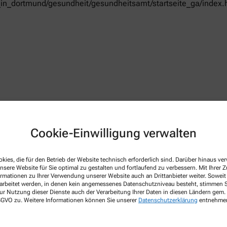
in_dortmund/gesundheit/gesundheitsamt/startseite_ga/index.
Cookie-Einwilligung verwalten
kies, die für den Betrieb der Website technisch erforderlich sind. Darüber hinaus v
 Apothekenbetriebsordnung, Arzneimittelpreisverordnung, Bu
nsere Website für Sie optimal zu gestalten und fortlaufend zu verbessern. Mit Ihrer
netseite des Bundesvereinigung Deutscher Apothekerverbände
w
ormationen zu Ihrer Verwendung unserer Website auch an Drittanbieter weiter. Soweit
rarbeitet werden, in denen kein angemessenes Datenschutzniveau besteht, stimmen Si
 gültig im Geltungsbereich des Arzneimittelgesetzes (AMG)
ur Nutzung dieser Dienste auch der Verarbeitung Ihrer Daten in diesen Ländern gem. 
 DSGVO zu. Weitere Informationen können Sie unserer
Datenschutzerklärung
entnehme