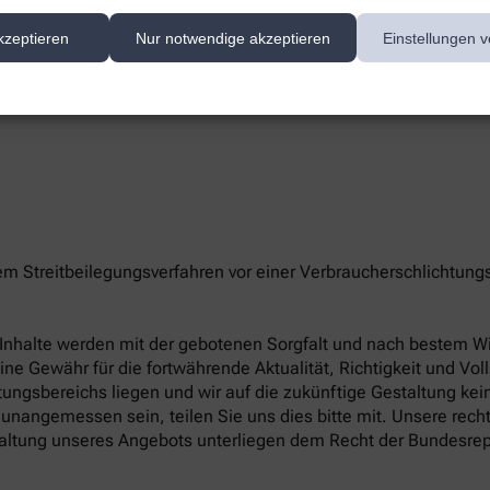
te/-n unserer Apotheke können Sie hier erreichen:
kzeptieren
Nur notwendige akzeptieren
Einstellungen v
nem Streitbeilegungsverfahren vor einer Verbraucherschlichtung
le Inhalte werden mit der gebotenen Sorgfalt und nach bestem Wis
eine Gewähr für die fortwährende Aktualität, Richtigkeit und Vol
ungsbereichs liegen und wir auf die zukünftige Gestaltung keine
unangemessen sein, teilen Sie uns dies bitte mit. Unsere rech
altung unseres Angebots unterliegen dem Recht der Bundesrep