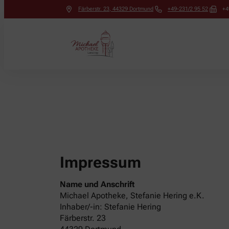
Färberstr. 23
,
44329
Dortmund
+49-231/2 95 52
+4
Impressum
Name und Anschrift
Michael Apotheke, Stefanie Hering e.K.
Inhaber/-in: Stefanie Hering
Färberstr. 23