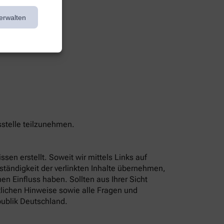
erwalten
sstelle teilzunehmen.
sen erstellt. Soweit wir mittels Links auf
lständigkeit der verlinkten Inhalte übernehmen,
n Einfluss haben. Sollten aus Ihrer Sicht
tlichen Hinweise sowie alle Fragen und
ublik Deutschland.