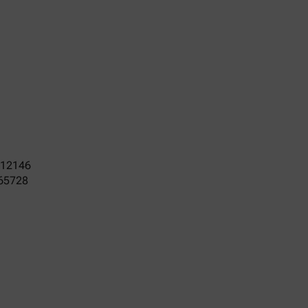
12146
765728