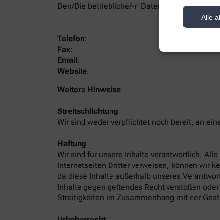
Den/Die betriebliche/-n Datenschutzbeauftrag
Alle a
Telefon
:
Fax
:
Email
:
Website
:
Weitere Hinweise
Streitschlichtung
Wir sind weder verpflichtet noch bereit, an ei
Haftung
Wir sind für unsere Inhalte verantwortlich. Al
Internetseiten Dritter verweisen, können wir k
da diese Inhalte außerhalb unseres Verantwort
Inhalte gegen geltendes Recht verstoßen oder 
Streitigkeiten im Zusammenhang mit der Gest
Urheberrecht