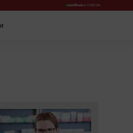
Geöffnet
bis 13:00 Uhr
kt