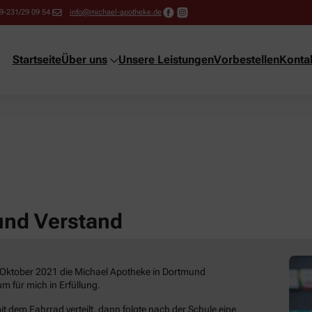
9-231/29 09 54
info@michael-apotheke.de
Startseite
Über uns
Unsere Leistungen
Vorbestellen
Konta
und Verstand
. Oktober 2021 die Michael Apotheke in Dortmund
 für mich in Erfüllung.
t dem Fahrrad verteilt, dann folgte nach der Schule eine