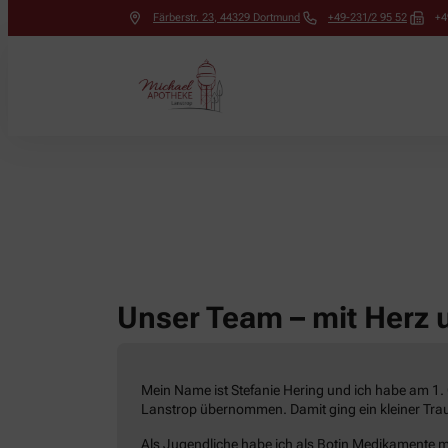
Färberstr. 23
,
44329
Dortmund
+49-231/2 95 52
+4
Unser Team – mit Herz 
Mein Name ist Stefanie Hering und ich habe am 1
Lanstrop übernommen. Damit ging ein kleiner Traum
Als Jugendliche habe ich als Botin Medikamente mi