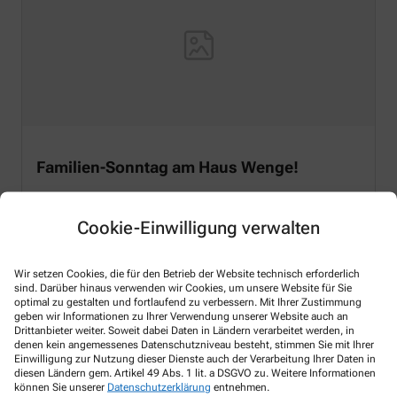
Familien-Sonntag am Haus Wenge!
16.05.2026
Cookie-Einwilligung verwalten
Auch die Michael Apotheke ist am 31. Mai 2026 zum
leckeren und informativen Familien-Sonntag vertreten!
Kommen Sie vorbei - wir freuen uns auf Ihren Besuch!
Wir setzen Cookies, die für den Betrieb der Website technisch erforderlich
sind. Darüber hinaus verwenden wir Cookies, um unsere Website für Sie
Mehr lesen
optimal zu gestalten und fortlaufend zu verbessern. Mit Ihrer Zustimmung
geben wir Informationen zu Ihrer Verwendung unserer Website auch an
Drittanbieter weiter. Soweit dabei Daten in Ländern verarbeitet werden, in
denen kein angemessenes Datenschutzniveau besteht, stimmen Sie mit Ihrer
Einwilligung zur Nutzung dieser Dienste auch der Verarbeitung Ihrer Daten in
diesen Ländern gem. Artikel 49 Abs. 1 lit. a DSGVO zu. Weitere Informationen
können Sie unserer
Datenschutzerklärung
entnehmen.